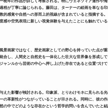
ー晩年の作品が詳しく考察される。特にヴェネツィア連作や海
過程が丁寧に論じられる。藤田は、ターナーの絵画を単なる印
教的感覚や自然への形而上的視線が含まれていると指摘する。
度感や空気表現に新しい視覚体験を与えたことにも触れている
風景画家ではなく、歴史画家としての野心を持っていた点が重
統合し、人間史と自然史を一体化した壮大な世界像を形成して
ジャンルから芸術の中心へ押し上げた存在であると位置づけて
与えた影響が検討される。印象派、とりわけモネに見られる光
ーの革新性がつながっていることが示される。同時に、彼の作
然の中でどのような存在かという哲学的問いを含んでいたと結