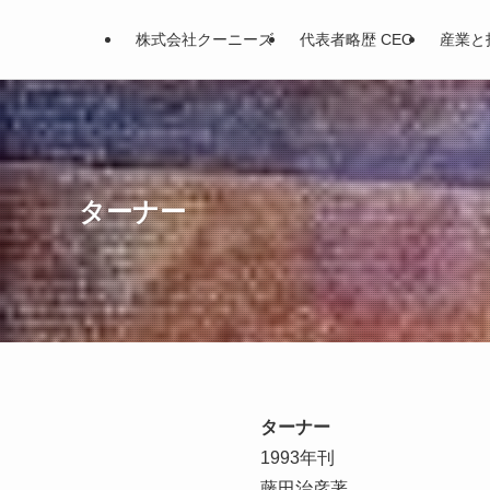
株式会社クーニーズ
代表者略歴 CEO
産業と
ターナー
ターナー
1993年刊
藤田治彦著