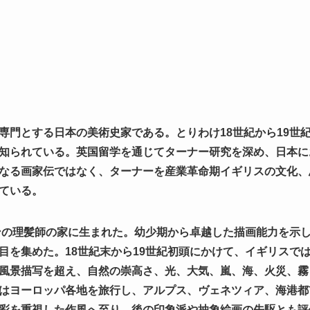
専門とする日本の美術史家である。とりわけ18世紀から19世
知られている。英国留学を通じてターナー研究を深め、日本に
なる画家伝ではなく、ターナーを産業革命期イギリスの文化、
ている。
ドンの理髪師の家に生まれた。幼少期から卓越した描画能力を示
目を集めた。18世紀末から19世紀初頭にかけて、イギリスで
風景描写を超え、自然の崇高さ、光、大気、嵐、海、火災、霧
はヨーロッパ各地を旅行し、アルプス、ヴェネツィア、海港都
彩を重視した作風へ至り、後の印象派や抽象絵画の先駆とも評価