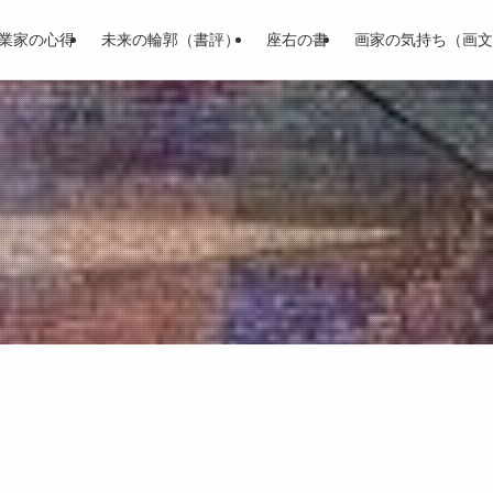
業家の心得
未来の輪郭（書評）
座右の書
画家の気持ち（画文