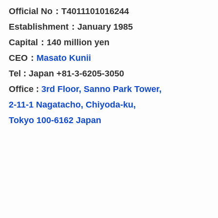
Official No：T4011101016244
Establishment：January 1985
Capital：140 million yen
CEO：
Masato Kunii
Tel : Japan +81-3-6205-3050
Office :
3rd Floor, Sanno Park Tower,
2-11-1 Nagatacho, Chiyoda-ku,
Tokyo 100-6162 Japan
株式會社KOONEY’S（有限公司）
《登録番号》T4011101016244