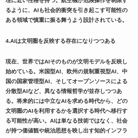
理に近い性格を持つ。航空機が危険操作を制限す
るように、AIも社会的衝突を引き起こす可能性の
ある領域で慎重に振る舞うよう設計されている。
4.AIは文明圏を反映する存在になりつつある
現在、世界ではAIそのものが文明モデルを反映し
始めている。米国型AI、欧州の規制重視型AI、中
国の国家管理型AI、そしてオープンソースによる
分散型AIなど、異なる情報哲学が並存しつつあ
る。将来的には中立なAIを求める時代から、どの
文明圏のAIを利用するかを選択する時代へ移行す
る可能性が高い。AIは単なる技術ではなく、社会
が持つ価値観や統治思想を映し出す知的インフラ