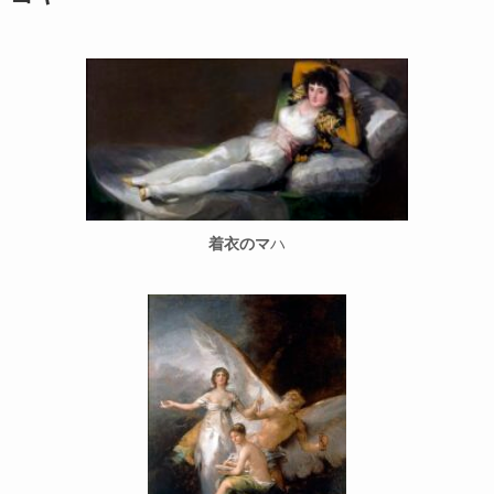
着衣のマ
ハ