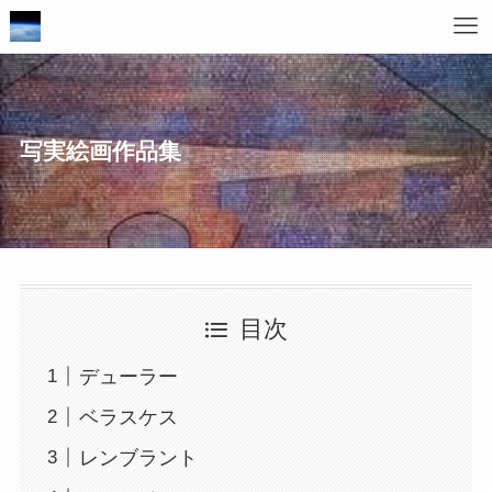
写実絵画作品集
目次
デューラー
ベラスケス
レンブラント