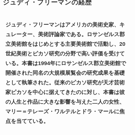
ジュディ・フリーマンの経歴
ジュディ・フリーマンはアメリカの美術史家、キ
ュレーター、美術評論家である。ロサンゼルス郡
立美術館をはじめとする主要美術館で活動し、20
世紀美術とピカソ研究の分野で高い評価を受けて
いる。本書は1994年にロサンゼルス郡立美術館で
開催された同名の大規模展覧会の研究成果を基礎
として執筆された。従来のピカソ研究が天才芸術
家ピカソを中心に据えてきたのに対し、本書は彼
の人生と作品に大きな影響を与えた二人の女性、
マリー＝テレーズ・ワルテルとドラ・マールに焦
点を当てている。