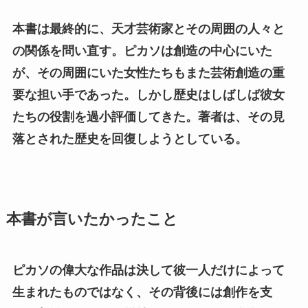
本書は最終的に、天才芸術家とその周囲の人々と
の関係を問い直す。ピカソは創造の中心にいた
が、その周囲にいた女性たちもまた芸術創造の重
要な担い手であった。しかし歴史はしばしば彼女
たちの役割を過小評価してきた。著者は、その見
落とされた歴史を回復しようとしている。
本書が言いたかったこと
ピカソの偉大な作品は決して彼一人だけによって
生まれたものではなく、その背後には創作を支