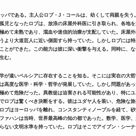
ロッパである。主人公ロブ・J・コールは、幼くして両親を失う
孤児となったロブは、放浪の床屋外科医に引き取られ、各地を
極めて未熟であり、瀉血や迷信的治療が支配していた。床屋外
うより大道芸人に近い側面すら持っていた。しかしロブには特
ことができた。この能力は彼に深い衝撃を与える。同時に、な
生む。
学が遠いペルシアに存在することを知る。そこには実在の大哲
は高度な医学・科学・哲学が発展していた。しかし問題があっ
極めて危険だった。異教徒は迫害される可能性があり、特にユ
でロブは驚くべき決断をする。彼はユダヤ人を装い、危険な旅
ロブはヨーロッパを離れ、コンスタンティノープルを経て、砂
ファハンは当時、世界最高峰の知の都であった。数学、医学、
らない文明水準を持っていた。ロブはそこでアイブン・シーナ