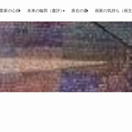
業家の心得
未来の輪郭（書評）
座右の書
画家の気持ち（画文