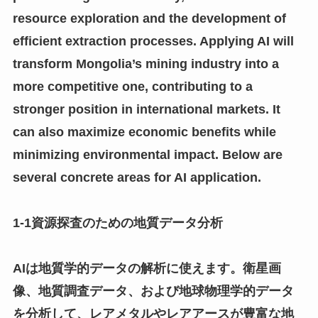
resource exploration and the development of
efficient extraction processes. Applying AI will
transform Mongolia’s mining industry into a
more competitive one, contributing to a
stronger position in international markets. It
can also maximize economic benefits while
minimizing environmental impact. Below are
several concrete areas for AI application.
1-1資源探査のための地質データ分析
AIは地質学的データの解析に使えます。衛星画
像、地質調査データ、および地球物理学的データ
を分析して、レアメタルやレアアースが豊富な地