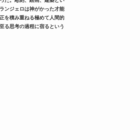
った。彫刻、絵画、建築とい
ランジェロは神がかった才能
正を積み重ねる極めて人間的
至る思考の過程に宿るという