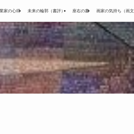
業家の心得
未来の輪郭（書評）
座右の書
画家の気持ち（画文