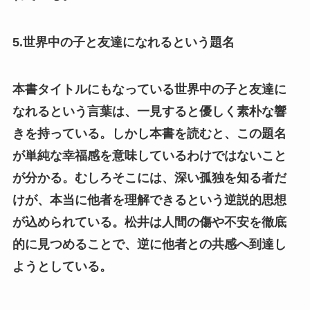
5.世界中の子と友達になれるという題名
本書タイトルにもなっている世界中の子と友達に
なれるという言葉は、一見すると優しく素朴な響
きを持っている。しかし本書を読むと、この題名
が単純な幸福感を意味しているわけではないこと
が分かる。むしろそこには、深い孤独を知る者だ
けが、本当に他者を理解できるという逆説的思想
が込められている。松井は人間の傷や不安を徹底
的に見つめることで、逆に他者との共感へ到達し
ようとしている。