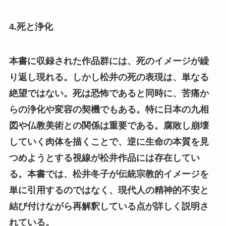
4.死と浄化
本書に収録された作品群には、死のイメージが繰
り返し現れる。しかし松井の死の表現は、単なる
絶望ではない。死は恐怖であると同時に、苦痛か
らの浄化や変容の契機でもある。特に日本の九相
図や仏教美術との関係は重要である。腐敗し崩壊
していく肉体を描くことで、逆に生命の本質を見
つめようとする視線が松井作品には存在してい
る。本書では、松井冬子が伝統宗教的イメージを
単に引用するのではなく、現代人の精神的不安と
結び付けながら再解釈している点が詳しく説明さ
れている。