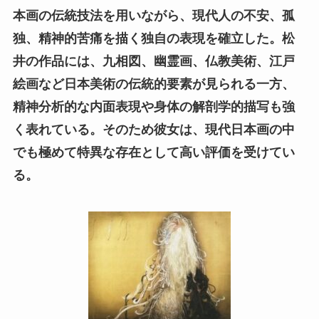
本画の伝統技法を用いながら、現代人の不安、孤
独、精神的苦痛を描く独自の表現を確立した。松
井の作品には、九相図、幽霊画、仏教美術、江戸
絵画など日本美術の伝統的要素が見られる一方、
精神分析的な内面表現や身体の解剖学的描写も強
く表れている。そのため彼女は、現代日本画の中
でも極めて特異な存在として高い評価を受けてい
る。