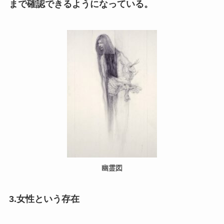
まで確認できるようになっている。
幽霊図
3.女性という存在