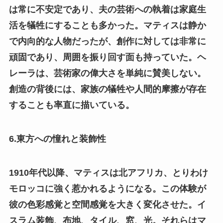
は常に不安定であり、夫の芸術への執着は家庭生
活を犠牲にすることも多かった。マティスは静か
で内向的な人物だったが、創作に対しては非常に
頑固であり、周囲を振り回す面も持っていた。ヘ
レーラは、芸術家の偉大さを単純に賛美しない。
創造の背後には、家族の犠牲や人間的摩擦が存在
することも率直に描いている。
6.東方への憧れと装飾性
1910年代以降、マティスは北アフリカ、とりわけ
モロッコに強く惹かれるようになる。この体験が
彼の色彩感覚と空間感覚を大きく変化させた。イ
スラム装飾、布地、タイル、窓、光。それらはマ