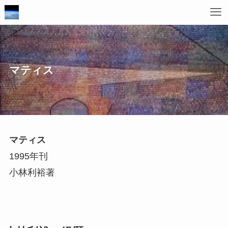
マティス
マティス
1995年刊
小林利裕著