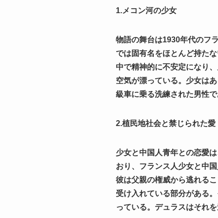
1.メコン河の少女
物語の舞台は1930年代の
では固有名をほとんど持たな
中で精神的に不安定になり、
空気が漂っている。少女はあ
級車に乗る洗練された男性で
2.植民地社会と禁じられた愛
少女と中国人青年との恋愛は
おり、フランス人少女と中国
彼は父親の権威から逃れるこ
受け入れている部分がある。
っている。デュラスはそれを