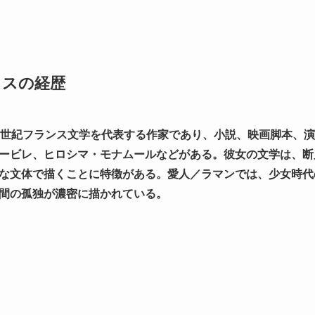
ラスの経歴
0世紀フランス文学を代表する作家であり、小説、映画脚本、
ービレ、ヒロシマ・モナムールなどがある。彼女の文学は、断
な文体で描くことに特徴がある。愛人／ラマンでは、少女時代
間の孤独が濃密に描かれている。