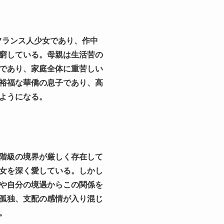
フランス人少女であり、作中
窮している。母親は生活苦の
であり、家庭全体に重苦しい
裕福な華僑の息子であり、高
ようになる。
階級の境界が厳しく存在して
女を深く愛している。しかし
や自分の境遇からこの関係を
孤独、支配の感情が入り混じ
。