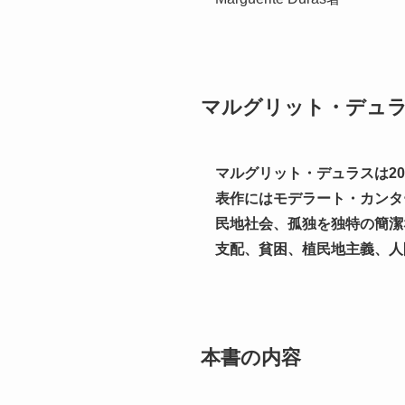
マルグリット・デュ
マルグリット・デュラスは2
表作にはモデラート・カンタ
民地社会、孤独を独特の簡潔
支配、貧困、植民地主義、人
本書の内容