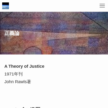
正義論
A Theory of Justice
1971年刊
John Rawls著