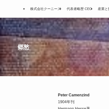
株式会社クーニーズ
代表者略歴 CEO
産業と
郷愁
Peter Camenzind
1904年刊
Hermann Hesse著