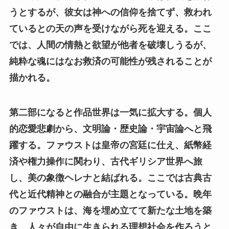
うとするが、彼女は神への信仰を捨てず、救われ
ているとの天の声を受けながら死を迎える。ここ
では、人間の情熱と欲望が他者を破壊しうるが、
純粋な魂にはなお救済の可能性が残されることが
描かれる。
第二部になると作品世界は一気に拡大する。個人
的恋愛悲劇から、文明論・歴史論・宇宙論へと飛
躍する。ファウストは皇帝の宮廷に仕え、紙幣経
済や権力操作に関わり、古代ギリシア世界へ旅
し、美の象徴ヘレナと結ばれる。ここでは古典古
代と近代精神との融合が主題となっている。晩年
のファウストは、海を埋め立てて新たな土地を築
き、人々が自由に生きられる理想社会を作ろうと