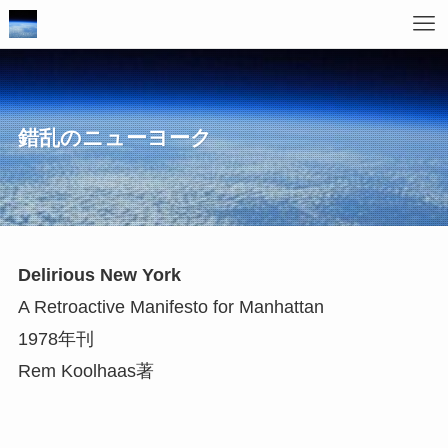
錯乱のニューヨーク
Delirious New York
A Retroactive Manifesto for Manhattan
1978年刊
Rem Koolhaas著