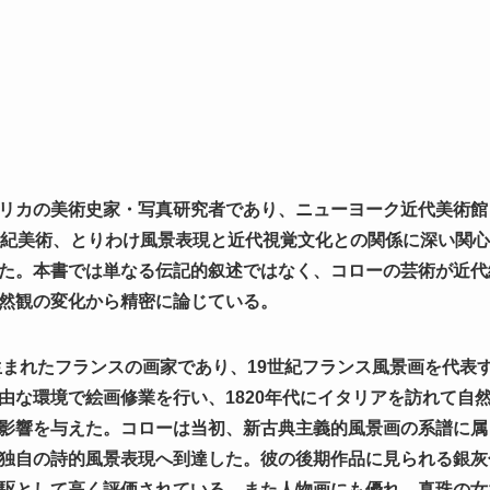
リカの美術史家・写真研究者であり、ニューヨーク近代美術館
世紀美術、とりわけ風景表現と近代視覚文化との関係に深い関
た。本書では単なる伝記的叙述ではなく、コローの芸術が近代
然観の変化から精密に論じている。
で生まれたフランスの画家であり、19世紀フランス風景画を代表
由な環境で絵画修業を行い、1820年代にイタリアを訪れて自
影響を与えた。コローは当初、新古典主義的風景画の系譜に属
独自の詩的風景表現へ到達した。彼の後期作品に見られる銀灰
駆として高く評価されている。また人物画にも優れ、真珠の女