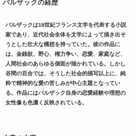
バルザックの経歴
バルザックは19世紀フランス文学を代表する小説
家であり、近代社会全体を文学によって描き出そ
うとした壮大な構想を持っていた。彼の作品に
は、金銭欲、野心、権力争い、恋愛、家庭など、
人間社会のあらゆる側面が描かれている。しかし
谷間の百合では、そうした社会的描写以上に、純
粋で精神的な愛の苦しみが中心主題となってい
る。作品にはバルザック自身の恋愛経験や理想の
女性像も色濃く反映されている。