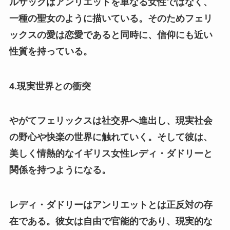
ルザックはアンリエットを単なる女性ではなく、
一種の聖女のように描いている。そのためフェリ
ックスの愛は恋愛であると同時に、信仰にも近い
性質を持っている。
4.現実世界との衝突
やがてフェリックスは社交界へ進出し、現実社会
の野心や快楽の世界に触れていく。そして彼は、
美しく情熱的なイギリス女性レディ・ダドリーと
関係を持つようになる。
レディ・ダドリーはアンリエットとは正反対の存
在である。彼女は自由で官能的であり、現実的な