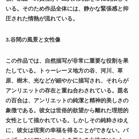
いる。そのため作品全体には、静かな緊張感と抑
圧された情熱が流れている。
3.谷間の風景と女性像
この作品では、自然描写が非常に重要な役割を果
たしている。トゥーレーヌ地方の谷、河川、草
原、樹木、光などが細やかに描写され、それらが
アンリエットの存在と重ね合わされている。題名
の百合は、アンリエットの純潔と精神的美しさの
象徴である。彼女は世俗的欲望から離れた理想的
女性として描かれている。しかしその純粋さゆえ
に、彼女は現実の幸福を得ることができない。バ