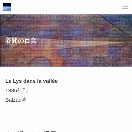
谷間の百合
Le Lys dans la vallée
1836年刊
Balzac著